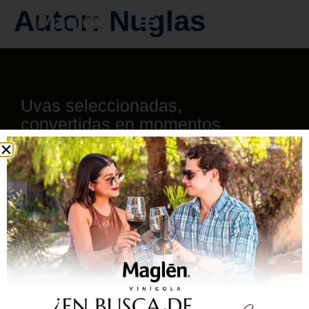
Autor:
Nuglas
Uvas seleccionadas,
convertidas en momentos
inolvidables.
©2026 – Vinícola Maglén – All Rights Reserved.
Aviso de privacidad
Términos y condiciones