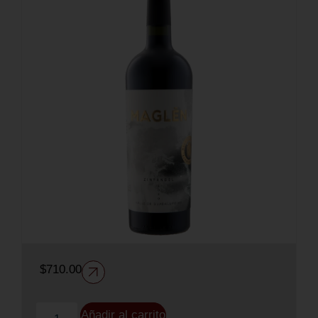
$
710.00
Añadir al carrito